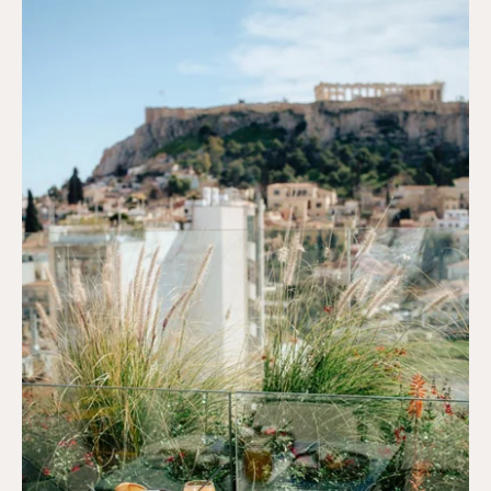
Chambre double ou twin économique
Chambre double standard
Suite junior
Chambre double avec vue sur l'Acropole
Suite avec terrasse
Suite familiale
Suite familiale avec bain à remous
Suite avec vue sur l'Acropole
Réserver
Loft Acropolis avec terrasse
Suite avec bain à remous
Localisation & Contact
5 Vlacháva,
Nos services
10551 Athènes, Greece
Espace de travail ouvert
+30 698 512 4492
Petit-déjeuner buffet
info@vasihotels.com
Galerie