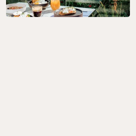
Blog
Réserver
5 Vlacháva,
10551 Athènes, Greece
+30 698 512 4492