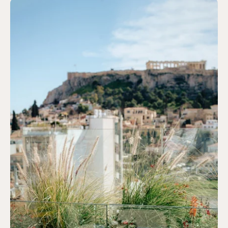
Δωμάτια
Οικονομικό δίκλινο ή δίκλινο δωμάτιο
Standard δίκλινο δωμάτιο
Junior Σουίτα
Δίκλινο δωμάτιο με θέα στην Ακρόπολη
Σουίτα με βεράντα
Οικογενειακή σουίτα
Οικογενειακή σουίτα με υδρομασάζ
Σουίτα με θέα στην Ακρόπολη
Κλείστε τώρα
Ακρόπολη Loft με βεράντα
Σουίτα με υδρομασάζ
Τοποθεσία & Επικοινωνία
5 Vlacháva,
Οι υπηρεσίες μας
10551 Αθήνα, Ελλάδα
Ανοιχτός χώρος εργασίας
+30 698 512 4492
Τοποθεσία
info@vasihotels.com
Γκαλερί