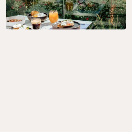
Blog
Κλείστε τώρα
5 Vlacháva,
10551 Αθήνα, Ελλάδα
+30 698 512 4492