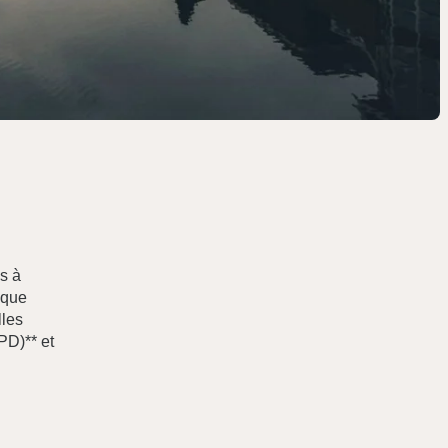
s à
ique
lles
PD)** et