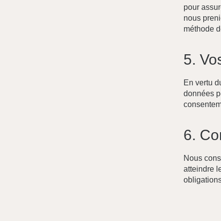
pour assur
nous preni
Réserver
méthode de
5. Vo
5 Vlacháva,
10551 Athènes, Greece
En vertu d
+30 698 512 4492
données pe
consentem
6. Co
Nous cons
atteindre l
obligations