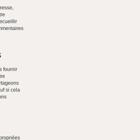
resse,
tre
cueillir
ommentaires
s
 fournir
tre
artageons
f si cela
ons
propriées