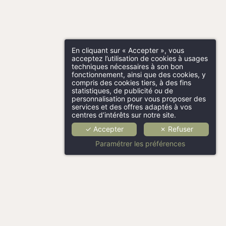
En cliquant sur « Accepter », vous
acceptez l’utilisation de cookies à usages
techniques nécessaires à son bon
fonctionnement, ainsi que des cookies, y
compris des cookies tiers, à des fins
statistiques, de publicité ou de
personnalisation pour vous proposer des
services et des offres adaptés à vos
centres d’intérêts sur notre site.
✓ Accepter
✗ Refuser
Paramétrer les préférences