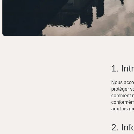
1. In
Accueil
Nous accor
Chambres
protéger v
comment no
Chambre double ou twin économique
conforméme
aux lois g
Chambre double standard
Suite junior
2. In
Chambre double avec vue sur l'Acropole