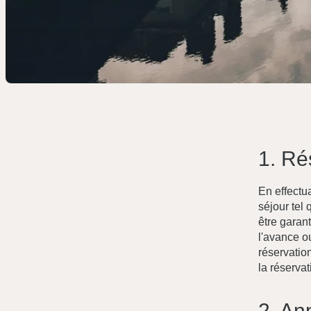
Accueil
Chambres
1. Ré
Chambre double ou twin économique
En effectu
Chambre double standard
séjour tel
être garant
Suite junior
l'avance o
Chambre double avec vue sur l'Acropole
réservation
la réservat
Suite avec terrasse
Suite familiale
2. An