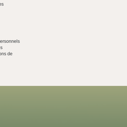
es
 personnels
es
ions de