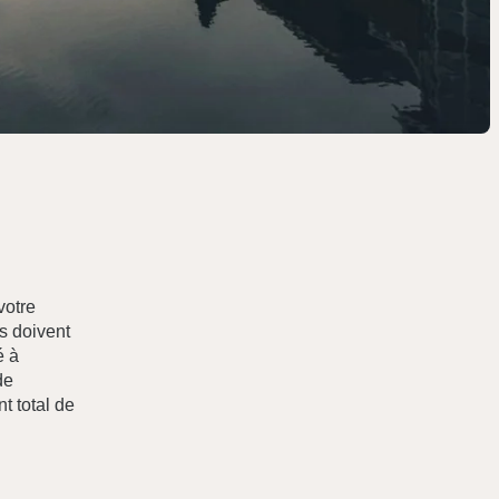
votre
ns doivent
é à
de
t total de