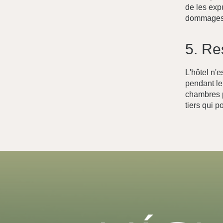
de les exp
dommages 
5 Vlacháva,
10551 Athènes, Greece
5. Re
+30 698 512 4492
L'hôtel n'e
pendant le 
chambres p
tiers qui 