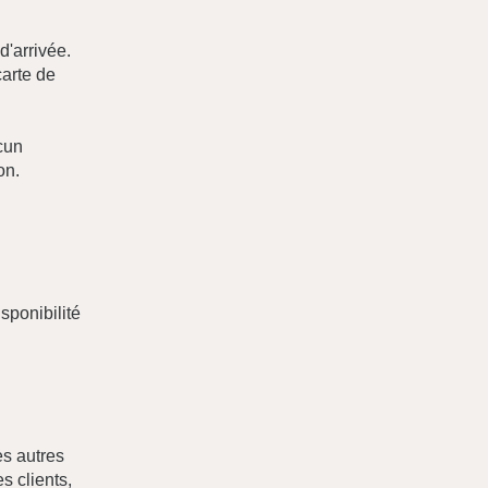
d'arrivée.
carte de
cun
on.
sponibilité
es autres
es clients,