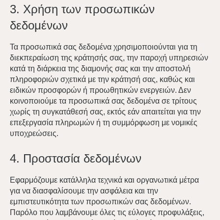
Δωμάτια
3. Χρήση των προσωπικών
Οικονομικό δίκλινο ή δίκλινο δωμάτιο
δεδομένων
Standard δίκλινο δωμάτιο
Junior Σουίτα
Τα προσωπικά σας δεδομένα χρησιμοποιούνται για τη
διεκπεραίωση της κράτησής σας, την παροχή υπηρεσιών
Δίκλινο δωμάτιο με θέα στην Ακρόπολη
κατά τη διάρκεια της διαμονής σας και την αποστολή
Σουίτα με βεράντα
πληροφοριών σχετικά με την κράτησή σας, καθώς και
Οικογενειακή σουίτα
ειδικών προσφορών ή προωθητικών ενεργειών. Δεν
κοινοποιούμε τα προσωπικά σας δεδομένα σε τρίτους
Οικογενειακή σουίτα με υδρομασάζ
χωρίς τη συγκατάθεσή σας, εκτός εάν απαιτείται για την
Σουίτα με θέα στην Ακρόπολη
επεξεργασία πληρωμών ή τη συμμόρφωση με νομικές
Κλείστε τώρα
Ακρόπολη Loft με βεράντα
υποχρεώσεις.
Σουίτα με υδρομασάζ
4. Προστασία δεδομένων
Τοποθεσία & Επικοινωνία
5 Vlacháva,
Οι υπηρεσίες μας
10551 Αθήνα, Ελλάδα
Εφαρμόζουμε κατάλληλα τεχνικά και οργανωτικά μέτρα
Ανοιχτός χώρος εργασίας
για να διασφαλίσουμε την ασφάλεια και την
+30 698 512 4492
εμπιστευτικότητα των προσωπικών σας δεδομένων.
Τοποθεσία
info@vasihotels.com
Παρόλο που λαμβάνουμε όλες τις εύλογες προφυλάξεις,
Γκαλερί