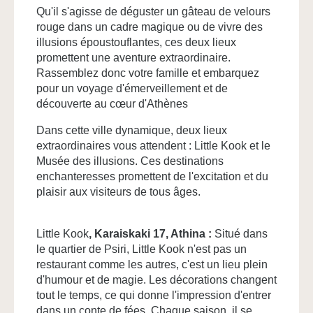
Qu'il s'agisse de déguster un gâteau de velours
rouge dans un cadre magique ou de vivre des
illusions époustouflantes, ces deux lieux
promettent une aventure extraordinaire.
Rassemblez donc votre famille et embarquez
pour un voyage d'émerveillement et de
découverte au cœur d'Athènes
Dans cette ville dynamique, deux lieux
extraordinaires vous attendent : Little Kook et le
Musée des illusions. Ces destinations
enchanteresses promettent de l'excitation et du
plaisir aux visiteurs de tous âges.
Accueil
Chambres
Little Kook
, Karaiskaki 17, Athina :
Situé dans
Chambre double ou twin économique
le quartier de Psiri, Little Kook n'est pas un
Chambre double standard
restaurant comme les autres, c'est un lieu plein
d'humour et de magie. Les décorations changent
Suite junior
tout le temps, ce qui donne l'impression d'entrer
Chambre double avec vue sur l'Acropole
dans un conte de fées. Chaque saison, il se