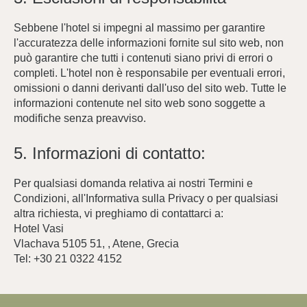
Suite con vasca idromassaggio
5 Vlacháva,
Posizione e contatti
Sebbene l'hotel si impegni al massimo per garantire
10551 Αθήνα, Greece
l'accuratezza delle informazioni fornite sul sito web, non
I nostri servizi
+30 698 512 4492
può garantire che tutti i contenuti siano privi di errori o
Spazio di lavoro aperto
completi. L'hotel non è responsabile per eventuali errori,
info@vasihotels.com
Colazione a buffet
omissioni o danni derivanti dall'uso del sito web. Tutte le
informazioni contenute nel sito web sono soggette a
Galleria
modifiche senza preavviso.
Il blog
5. Informazioni di contatto:
Prenota ora
Per qualsiasi domanda relativa ai nostri Termini e
Condizioni, all'Informativa sulla Privacy o per qualsiasi
altra richiesta, vi preghiamo di contattarci a:
5 Vlacháva,
Hotel Vasi
10551 Αθήνα, Greece
Vlachava 5105 51, , Atene, Grecia
+30 698 512 4492
Tel: +30 21 0322 4152