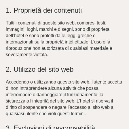
1. Proprietà dei contenuti
Tutti i contenuti di questo sito web, compresi testi,
immagini, loghi, marchi e disegni, sono di proprietà
dell'hotel e sono protetti dalle leggi greche e
Casa
internazionali sulla proprietà intellettuale. L'uso o la
Le Camere
riproduzione non autorizzata di qualsiasi materiale è
severamente vietata.
Camera Economy doppia o matrimoniale
Camera doppia standard
2. Utilizzo del sito web
Junior Suite
Camera doppia con vista sull'Acropoli
Accedendo o utilizzando questo sito web, l'utente accetta
di non intraprendere alcuna attività che possa
Suite con terrazza
interrompere o danneggiare il funzionamento, la
Suite familiare
sicurezza o l'integrità del sito web. L'hotel si riserva il
Suite familiare con vasca idromassaggio
diritto di sospendere o negare l'accesso al sito web a
Suite con vista sull'Acropoli
qualsiasi utente che violi questi termini.
Loft con terrazza sull'Acropoli
3. Esclusioni di responsabilità