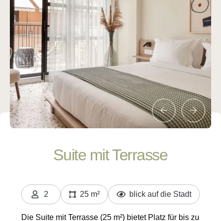
Startseite
Räume
Economy Doppel- oder Zweibettzimmer
Standard-Doppelzimmer
Junior-Suite
Doppelzimmer mit Blick auf die Akropolis
Suite mit Terrasse
Suite mit Terrasse
Familiensuite
Familiensuite mit Whirlpool
2
25 m²
blick auf die Stadt
Personen
Suite mit Blick auf die Akropolis
Die Suite mit Terrasse (25 m²) bietet Platz für bis zu
Akropolis Loft mit Terrasse