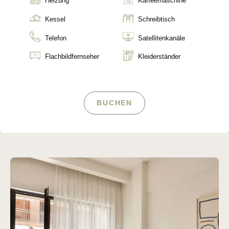
Heizung
Kaffeemaschine
Kessel
Schreibtisch
Telefon
Satellitenkanäle
Flachbildfernseher
Kleiderständer
BUCHEN