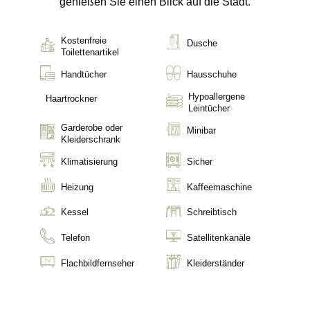
genießen Sie einen Blick auf die Stadt.
Kostenfreie
Dusche
Toilettenartikel
Handtücher
Hausschuhe
Hypoallergene
Haartrockner
Leintücher
Garderobe oder
Minibar
Kleiderschrank
Klimatisierung
Sicher
Heizung
Kaffeemaschine
Kessel
Schreibtisch
Telefon
Satellitenkanäle
Flachbildfernseher
Kleiderständer