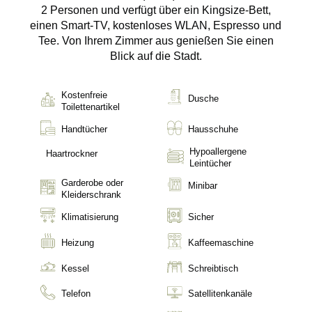
2 Personen und verfügt über ein Kingsize-Bett,
Suite mit Whirlpool
einen Smart-TV, kostenloses WLAN, Espresso und
5 Vlacháva,
Standort & Kontakt
Tee. Von Ihrem Zimmer aus genießen Sie einen
10551 Αθήνα, Greece
Blick auf die Stadt.
Unsere Dienstleistungen
+30 698 512 4492
Offener Arbeitsbereich
info@vasihotels.com
Kostenfreie
Dusche
Frühstücksbuffet
Toilettenartikel
Galerie
Handtücher
Hausschuhe
Blog
Hypoallergene
Haartrockner
Leintücher
Buchen Sie jetzt
Garderobe oder
Minibar
Kleiderschrank
Klimatisierung
Sicher
5 Vlacháva,
Heizung
Kaffeemaschine
10551 Αθήνα, Greece
Kessel
Schreibtisch
+30 698 512 4492
Telefon
Satellitenkanäle